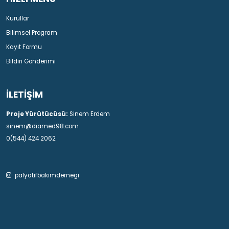
Kurullar
Bilimsel Program
Kayıt Formu
Bildiri Gönderimi
İLETİŞİM
Proje Yürütücüsü:
Sinem Erdem
sinem@diamed98.com
0(544) 424 2062
palyatifbakimdernegi